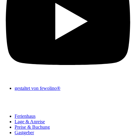
gestaltet von fewolino®
Ferienhaus
Lage & Anreise
Preise & Buchung
Gastgeber