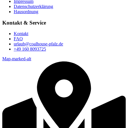
Impressum
Datenschutzerklärung
Hausordnung
Kontakt & Service
Kontakt
FAQ
urlaub@coalhouse-pfalz.de
+49 160 8093725
Map-marked-alt