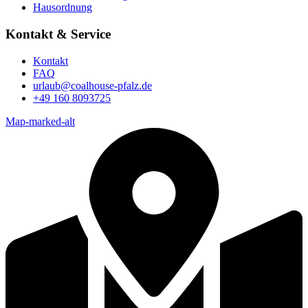
Hausordnung
Kontakt & Service
Kontakt
FAQ
urlaub@coalhouse-pfalz.de
+49 160 8093725
Map-marked-alt